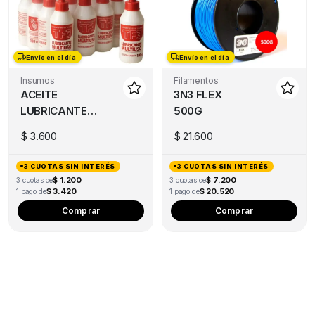
Th
opt
ma
Envío en el día
Envío en el día
be
ch
Insumos
Filamentos
ACEITE
3N3 FLEX
on
LUBRICANTE
500G
the
TF3 100ML
pro
$
3.600
$
21.600
PARA
pa
IMPRESORA
3 CUOTAS SIN INTERÉS
3 CUOTAS SIN INTERÉS
3D
$ 1.200
$ 7.200
3 cuotas de
3 cuotas de
$ 3.420
$ 20.520
1 pago de
1 pago de
Thi
Comprar
Comprar
pro
has
mul
var
Th
opt