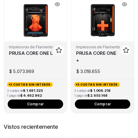
Impresoras de Filamento
Impresoras de Filamento
PRUSA CORE ONE L
PRUSA CORE ONE
+
$
5.073.969
$
3.018.655
3 CUOTAS SIN INTERÉS
3 CUOTAS SIN INTERÉS
$ 1.691.323
$ 1.006.218
3 cuotas de
3 cuotas de
$ 4.462.962
$ 2.655.148
1 pago de
1 pago de
Comprar
Comprar
Vistos recientemente