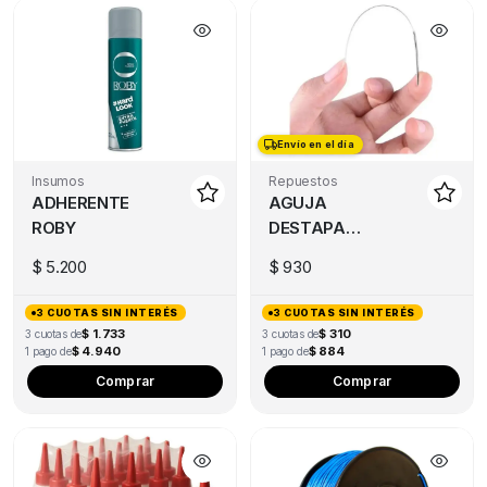
Envío en el día
Insumos
Repuestos
ADHERENTE
AGUJA
ROBY
DESTAPA
PICO
$
5.200
$
930
3 CUOTAS SIN INTERÉS
3 CUOTAS SIN INTERÉS
$ 1.733
$ 310
3 cuotas de
3 cuotas de
$ 4.940
$ 884
1 pago de
1 pago de
Thi
Comprar
Comprar
pro
has
mul
var