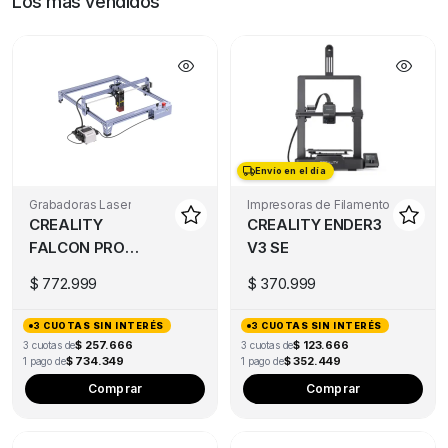
Los más vendidos
Envío en el día
Envío en el día
Grabadoras Laser
Impresoras de Filamento
CREALITY
CREALITY ENDER3
FALCON PRO
V3 SE
10W
$
772.999
$
370.999
3 CUOTAS SIN INTERÉS
3 CUOTAS SIN INTERÉS
$ 257.666
$ 123.666
3 cuotas de
3 cuotas de
$ 734.349
$ 352.449
1 pago de
1 pago de
Comprar
Comprar