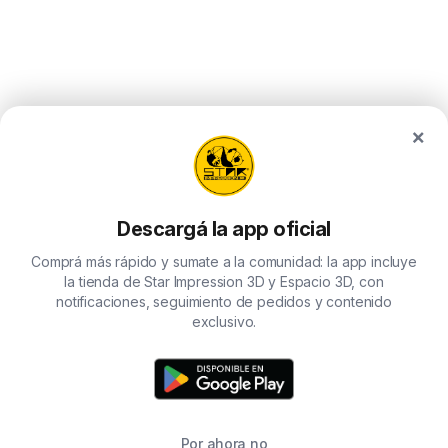
ma
be
ch
on
the
×
pro
pa
Descargá la app oficial
Comprá más rápido y sumate a la comunidad: la app incluye
la tienda de Star Impression 3D y Espacio 3D, con
notificaciones, seguimiento de pedidos y contenido
exclusivo.
Por ahora no