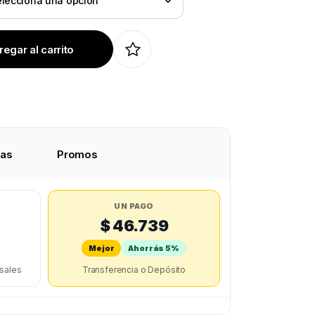
egar al carrito
tas
Promos
UN PAGO
$ 46.739
Mejor
Ahorrás 5%
rsales
Transferencia o Depósito