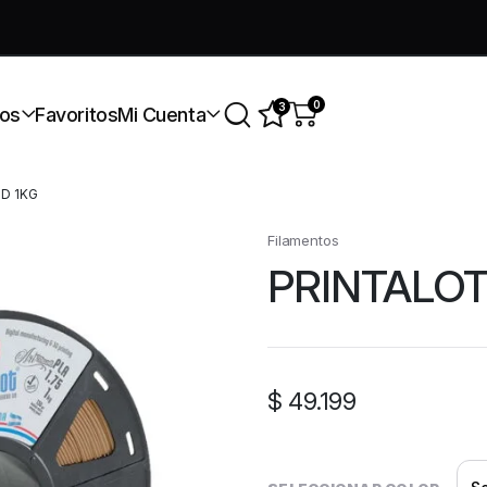
úmate a nuestra comunidad gratis
0
3
os
Favoritos
Mi Cuenta
D 1KG
Filamentos
PRINTALO
$
49.199