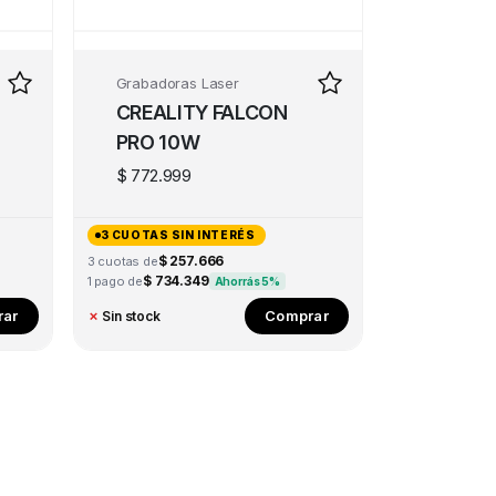
Grabadoras Laser
CREALITY FALCON
PRO 10W
$
772.999
3 CUOTAS SIN INTERÉS
$ 257.666
3 cuotas de
$ 734.349
1 pago de
Ahorrás 5%
ar
Comprar
✗
Sin stock