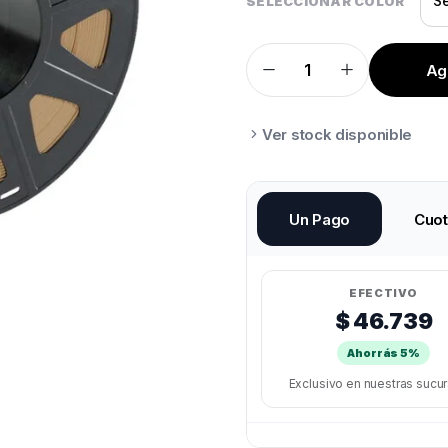
SELECCIONAR COLOR
Agr
PRINTALOT
WOOD
1KG
quantity
Ver stock disponible
Un Pago
Cuo
EFECTIVO
$ 46.739
Ahorrás 5%
Exclusivo en nuestras sucu