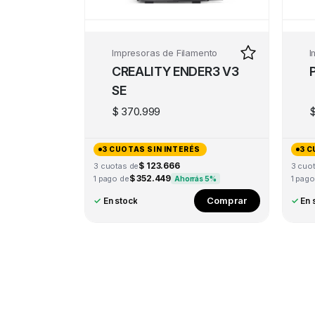
Impresoras de Filamento
I
CREALITY ENDER3 V3
SE
$
370.999
3 CUOTAS SIN INTERÉS
3 C
$ 123.666
3 cuotas de
3 cuo
$ 352.449
1 pago de
1 pago
Ahorrás 5%
Comprar
✓
En stock
✓
En 