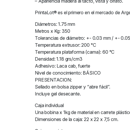
– Apariencia madera al tacto, vista y olfato.
PrintaLot® es el primero en el mercado de Arge
Diámetros: 1.75 mm
Metros x Kg: 350
Tolerancias de diámetro: +- 0.03 mm / +- 0.0
Temperatura extrusor: 200 °C
Temperatura plataforma (cama): 60 °C
Densidad: 1.18 grs/cm3
Adhesivo: Laca cab, fuerte
Nivel de conocimiento: BÁSICO
PRESENTACION:
Sellado en bolsa zipper y “abre fácil”.
Incluye gel desecante.
Caja individual
Una bobina x 1kg de material en carrete plástic
Dimensiones de la caja: 22 x 22 x 7,5 cm.