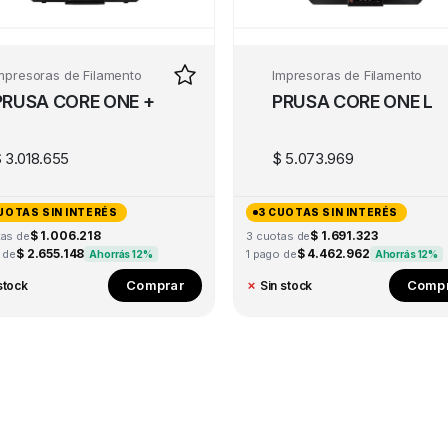
mpresoras de Filamento
Impresoras de Filamento
PRUSA CORE ONE +
PRUSA CORE ONE L
$
3.018.655
$
5.073.969
UOTAS SIN INTERÉS
3 CUOTAS SIN INTERÉS
$ 1.006.218
$ 1.691.323
tas de
3 cuotas de
$ 2.655.148
$ 4.462.962
 de
1 pago de
Ahorrás 12%
Ahorrás 12%
Comprar
Compr
stock
✗
Sin stock