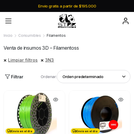
Envio gratis a partir de $195.000
Inicio
Consumibles
Filamentos
Venta de insumos 3D – Filamentoss
Limpiar filtros
3N3
Filtrar
Ordenar:
Envío en el día
Envío en el día