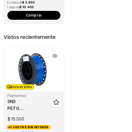
$ 3.650
3 cuotas de
$ 10.403
1 pago de
Comprar
Vistos recientemente
Envío en el día
Filamentos
3N3
PETG
1KG
$
15.500
3 CUOTAS SIN INTERÉS