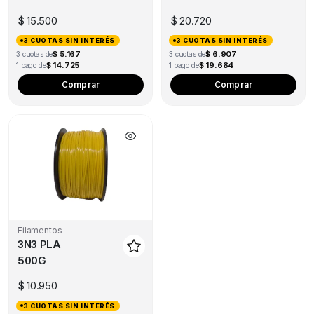
the
the
1KG
product
pro
$
15.500
$
20.720
page
pa
3 CUOTAS SIN INTERÉS
3 CUOTAS SIN INTERÉS
$ 5.167
$ 6.907
3 cuotas de
3 cuotas de
$ 14.725
$ 19.684
1 pago de
1 pago de
This
Thi
Comprar
Comprar
product
pro
has
has
multiple
mul
variants.
var
The
Th
options
opt
may
ma
be
be
Filamentos
chosen
ch
3N3 PLA
on
on
500G
the
the
product
pro
$
10.950
page
pa
3 CUOTAS SIN INTERÉS