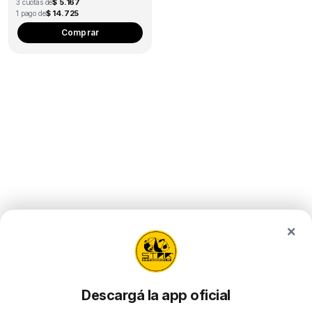
$ 5.167
3 cuotas de
$ 14.725
1 pago de
This
Comprar
product
has
multiple
variants.
The
options
may
be
chosen
on
the
×
product
page
Descargá la app oficial