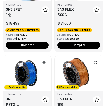
Filamentos
Filamentos
3N3 EPET
3N3 FLEX
1Kg
500G
$
18.499
$
21.600
3 CUOTAS SIN INTERÉS
3 CUOTAS SIN INTERÉS
$ 6.166
$ 7.200
3 cuotas de
3 cuotas de
$ 17.574
$ 20.520
1 pago de
1 pago de
This
Thi
Comprar
Comprar
product
pro
has
has
multiple
mul
variants.
var
The
Th
options
opt
may
ma
Envío en el día
Envío en el día
be
be
Filamentos
Filamentos
chosen
ch
3N3
3N3 PLA
on
on
PETG
1KG