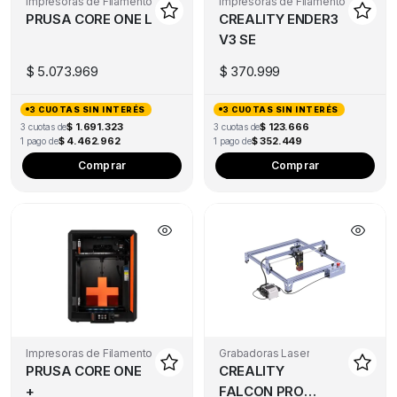
Impresoras de Filamento
Impresoras de Filamento
PRUSA CORE ONE L
CREALITY ENDER3
V3 SE
$
5.073.969
$
370.999
3 CUOTAS SIN INTERÉS
3 CUOTAS SIN INTERÉS
$ 1.691.323
$ 123.666
3 cuotas de
3 cuotas de
$ 4.462.962
$ 352.449
1 pago de
1 pago de
Comprar
Comprar
Impresoras de Filamento
Grabadoras Laser
PRUSA CORE ONE
CREALITY
+
FALCON PRO