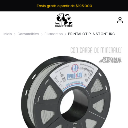
Envio gratis a partir de $195.000
Inicio
Consumibles
Filamentos
PRINTALOT PLA STONE 1KG