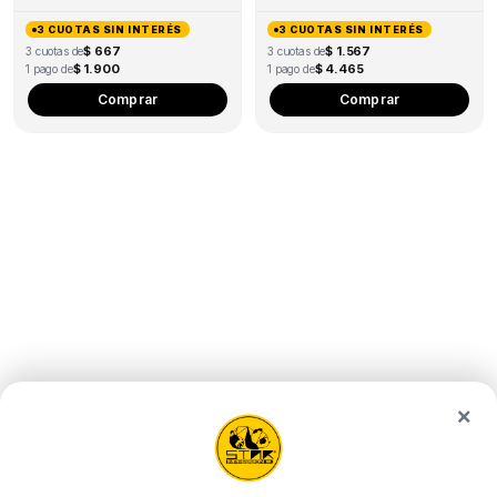
page
pa
ARTILLERY X1
3 CUOTAS SIN INTERÉS
3 CUOTAS SIN INTERÉS
– X2
$ 667
$ 1.567
3 cuotas de
3 cuotas de
$ 1.900
$ 4.465
1 pago de
1 pago de
Comprar
Comprar
×