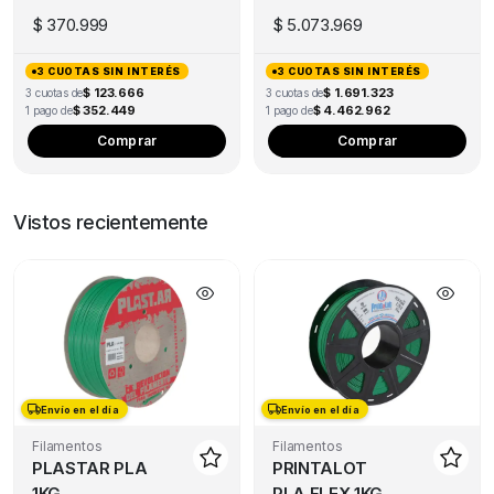
$
370.999
$
5.073.969
3 CUOTAS SIN INTERÉS
3 CUOTAS SIN INTERÉS
$ 123.666
$ 1.691.323
3 cuotas de
3 cuotas de
$ 352.449
$ 4.462.962
1 pago de
1 pago de
Comprar
Comprar
Vistos recientemente
Envío en el día
Envío en el día
Filamentos
Filamentos
PLASTAR PLA
PRINTALOT
1KG
PLA FLEX 1KG