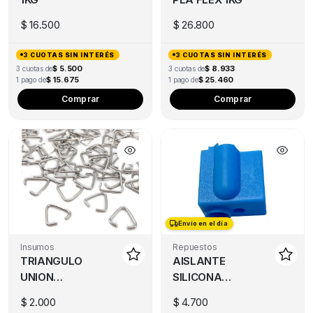
$
16.500
$
26.800
3 CUOTAS SIN INTERÉS
3 CUOTAS SIN INTERÉS
$ 5.500
$ 8.933
3 cuotas de
3 cuotas de
$ 15.675
$ 25.460
1 pago de
1 pago de
This
Thi
Comprar
Comprar
product
pro
has
has
multiple
mul
variants.
var
The
Th
options
opt
may
ma
Envío en el día
be
be
chosen
ch
Insumos
Repuestos
TRIANGULO
AISLANTE
on
on
UNION
SILICONA
the
the
LLAVEROS
BLOQUE
product
pro
$
2.000
$
4.700
CALEFACTOR