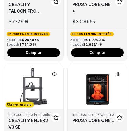
CREALITY
PRUSA CORE ONE
FALCON PRO
+
10W
$
772.999
$
3.018.655
3 CUOTAS SIN INTERÉS
3 CUOTAS SIN INTERÉS
$ 257.666
$ 1.006.218
3 cuotas de
3 cuotas de
$ 734.349
$ 2.655.148
1 pago de
1 pago de
Comprar
Comprar
Envío en el día
Envío en el día
Impresoras de Filamento
Impresoras de Filamento
CREALITY ENDER3
PRUSA CORE ONE L
V3 SE