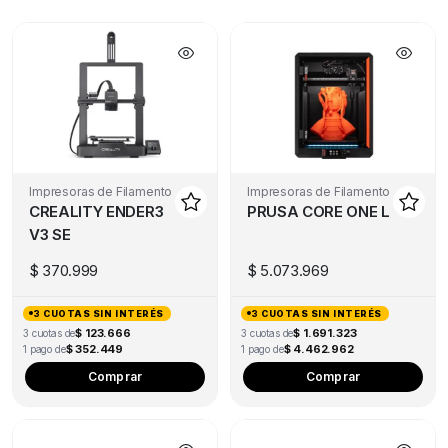
Impresoras de Filamento
Impresoras de Filamento
CREALITY ENDER3
PRUSA CORE ONE L
V3 SE
$
370.999
$
5.073.969
3 CUOTAS SIN INTERÉS
3 CUOTAS SIN INTERÉS
$ 123.666
$ 1.691.323
3 cuotas de
3 cuotas de
$ 352.449
$ 4.462.962
1 pago de
1 pago de
Comprar
Comprar