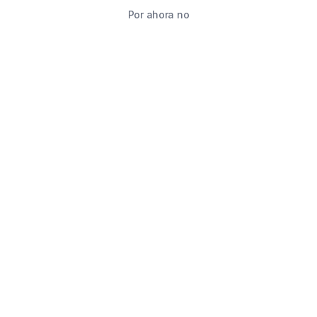
Por ahora no
TIENDA
BUSCAR
CARRITO
FAVORITOS
WHATSAPP
INFORMACIÓN DE CONTACTO
2215760646
2215760646
ventas@starimpression3d.com
SUCURSALES
Depósito central