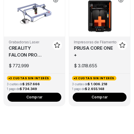
Grabadoras Laser
Impresoras de Filamento
CREALITY
PRUSA CORE ONE
FALCON PRO
+
10W
$
772.999
$
3.018.655
3 CUOTAS SIN INTERÉS
3 CUOTAS SIN INTERÉS
$ 257.666
$ 1.006.218
3 cuotas de
3 cuotas de
$ 734.349
$ 2.655.148
1 pago de
1 pago de
Comprar
Comprar