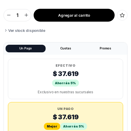
Agregar al carrito
HOTEND
PARA
BAMBU
LAB
Ver stock disponible
P1S
ACERO
quantity
Un Pago
Cuotas
Promos
EFECTIVO
$ 37.619
Ahorrás 5%
Exclusivo en nuestras sucursales
UN PAGO
$ 37.619
Mejor
Ahorrás 5%