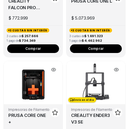
CREALITY
PRUSA CORE ONE L
FALCON PRO
10W
$
772.999
$
5.073.969
3 CUOTAS SIN INTERÉS
3 CUOTAS SIN INTERÉS
$ 257.666
$ 1.691.323
3 cuotas de
3 cuotas de
$ 734.349
$ 4.462.962
1 pago de
1 pago de
Comprar
Comprar
Envío en el día
Envío en el día
Impresoras de Filamento
Impresoras de Filamento
PRUSA CORE ONE
CREALITY ENDER3
+
V3 SE