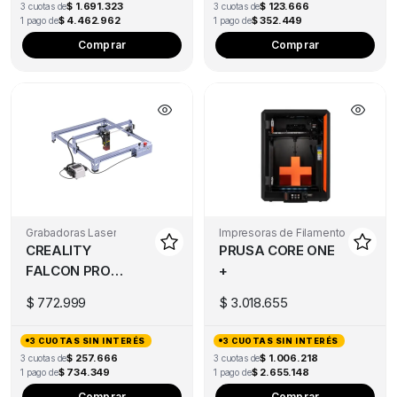
$ 1.691.323
$ 123.666
3 cuotas de
3 cuotas de
$ 4.462.962
$ 352.449
1 pago de
1 pago de
Comprar
Comprar
Grabadoras Laser
Impresoras de Filamento
CREALITY
PRUSA CORE ONE
FALCON PRO
+
10W
$
772.999
$
3.018.655
3 CUOTAS SIN INTERÉS
3 CUOTAS SIN INTERÉS
$ 257.666
$ 1.006.218
3 cuotas de
3 cuotas de
$ 734.349
$ 2.655.148
1 pago de
1 pago de
Comprar
Comprar