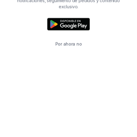
notificaciones, seguimiento de pedidos y contenido
exclusivo.
Por ahora no
TIENDA
BUSCAR
CARRITO
FAVORITOS
WHATSAPP
INFORMACIÓN DE CONTACTO
2215760646
2215760646