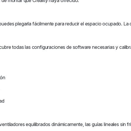
l de montar que Creality haya ofrecido.
 puedes plegarla fácilmente para reducir el espacio ocupado. La
 cubre todas las configuraciones de software necesarias y calibra
ión
e
ad
ventiladores equilibrados dinámicamente, las guías lineales sin fri