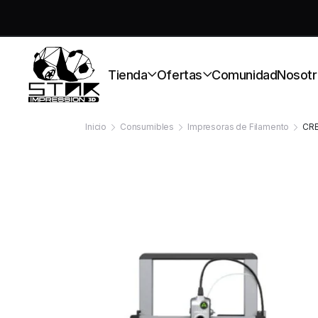
S
Tienda
Ofertas
Comunidad
Nosotr
Inicio
Consumibles
Impresoras de Filamento
CRE