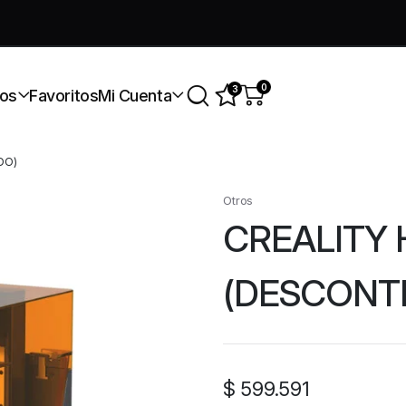
úmate a nuestra comunidad gratis
0
3
os
Favoritos
Mi Cuenta
DO)
Otros
CREALITY 
(DESCONT
$
599.591