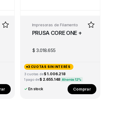
Impresoras de Filamento
PRUSA CORE ONE +
$
3.018.655
3 CUOTAS SIN INTERÉS
$ 1.006.218
3 cuotas de
$ 2.655.148
1 pago de
Ahorrás 12%
ar
Comprar
✓
En stock