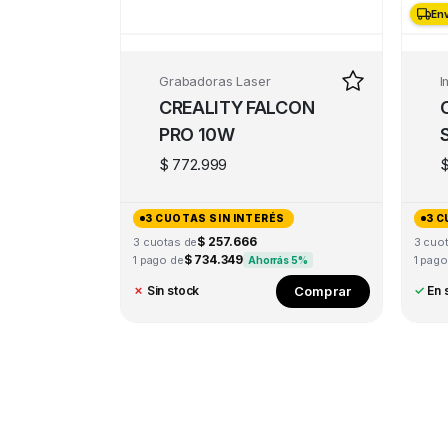
Env
Env
Grabadoras Laser
I
CREALITY FALCON
PRO 10W
$
772.999
3 CUOTAS SIN INTERÉS
3 C
$ 257.666
3 cuotas de
3 cuo
$ 734.349
1 pago de
1 pago
Ahorrás 5%
Comprar
✗
Sin stock
✓
En 