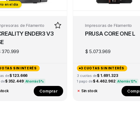
ío en el día
ío en el día
mpresoras de Filamento
Impresoras de Filamento
CREALITY ENDER3 V3
PRUSA CORE ONE L
SE
$
370.999
$
5.073.969
UOTAS SIN INTERÉS
3 CUOTAS SIN INTERÉS
$ 123.666
$ 1.691.323
tas de
3 cuotas de
$ 352.449
$ 4.462.962
 de
1 pago de
Ahorrás 5%
Ahorrás 12%
Comprar
Compr
stock
✗
Sin stock