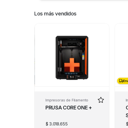
Los más vendidos
Env
Env
Impresoras de Filamento
I
PRUSA CORE ONE +
$
3.018.655