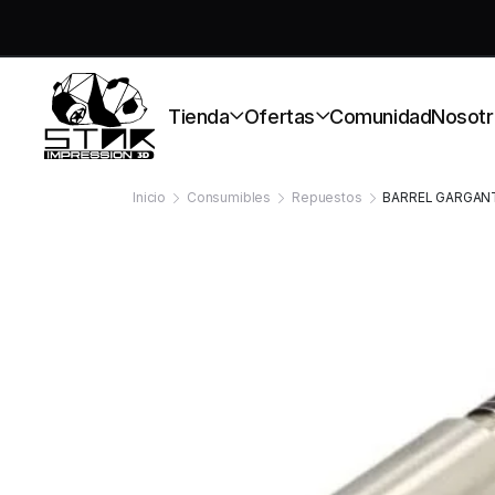
S
Tienda
Ofertas
Comunidad
Nosotr
Inicio
Consumibles
Repuestos
BARREL GARGANTA