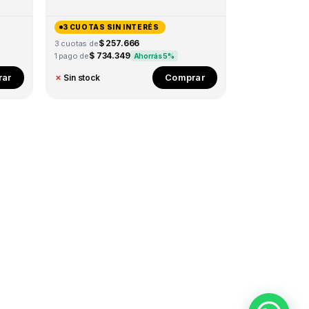
3 CUOTAS SIN INTERÉS
$ 257.666
3 cuotas de
$ 734.349
1 pago de
Ahorrás 5%
ar
Comprar
✗
Sin stock