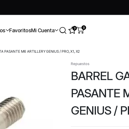
úmate a nuestra comunidad gratis
0
3
os
Favoritos
Mi Cuenta
 PASANTE M6 ARTILLERY GENIUS / PRO, X1, X2
Repuestos
BARREL G
PASANTE M
GENIUS / P