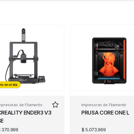
ío en el día
ío en el día
mpresoras de Filamento
Impresoras de Filamento
CREALITY ENDER3 V3
PRUSA CORE ONE L
SE
$
370.999
$
5.073.969