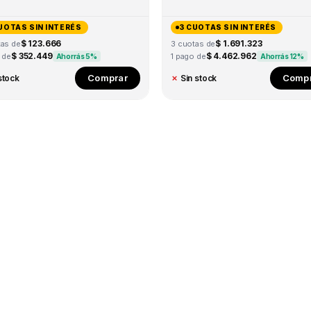
UOTAS SIN INTERÉS
3 CUOTAS SIN INTERÉS
$ 123.666
$ 1.691.323
tas de
3 cuotas de
$ 352.449
$ 4.462.962
 de
1 pago de
Ahorrás 5%
Ahorrás 12%
Comprar
Compr
stock
✗
Sin stock