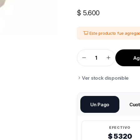
$
5.600
Este producto fue agregad
Agr
BARREL
GARGANTA
PASANTE
M6
ARTILLERY
Ver stock disponible
GENIUS
/
PRO,
X1,
X2
quantity
Un Pago
Cuo
EFECTIVO
$ 5320