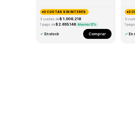
3 CUOTAS SIN INTERÉS
3 C
$ 1.006.218
3 cuotas de
3 cuo
$ 2.655.148
1 pago de
1 pago
Ahorrás 12%
Comprar
✓
En stock
✓
En 