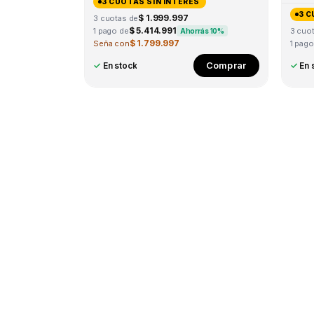
3 CUOTAS SIN INTERÉS
3 C
$ 1.999.997
3 cuotas de
$ 5.414.991
1 pago de
3 cuo
Ahorrás 10%
$ 1.799.997
Seña con
1 pago
This
Comprar
✓
En stock
✓
En 
product
has
multiple
variants.
The
options
may
be
chosen
on
the
product
page