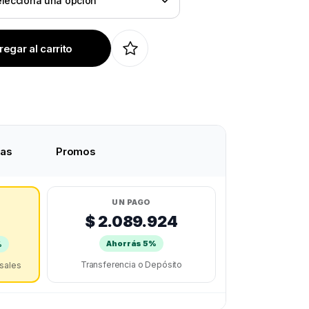
egar al carrito
tas
Promos
UN PAGO
$ 2.089.924
8
Ahorrás 5%
%
Transferencia o Depósito
rsales