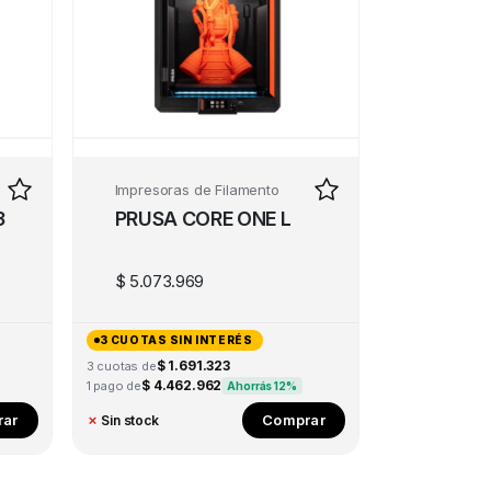
Impresoras de Filamento
3
PRUSA CORE ONE L
$
5.073.969
3 CUOTAS SIN INTERÉS
$ 1.691.323
3 cuotas de
$ 4.462.962
1 pago de
Ahorrás 12%
ar
Comprar
✗
Sin stock