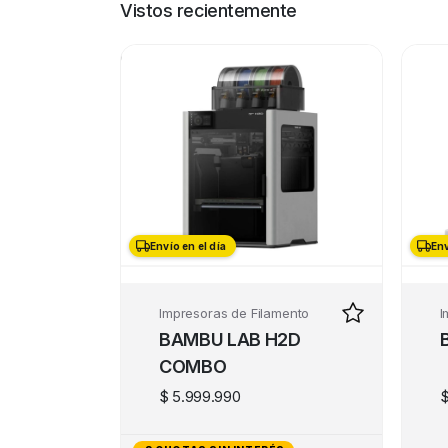
Vistos recientemente
Envío en el día
Envío en el día
Env
Impresoras de Filamento
I
BAMBU LAB H2D
COMBO
$
5.999.990