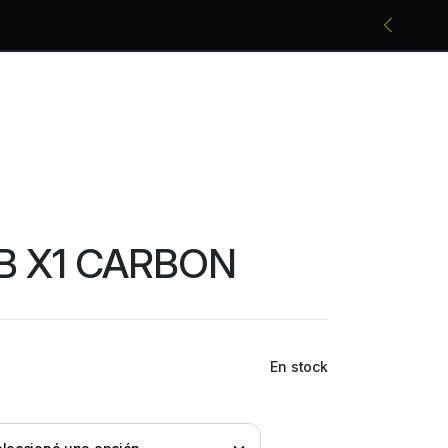
Promociones bancarias y descuentos
B X1 CARBON
En stock