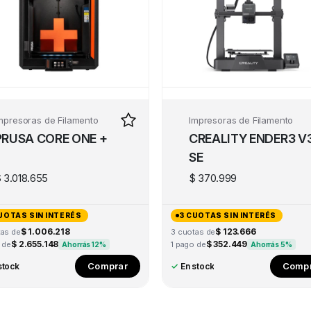
mpresoras de Filamento
Impresoras de Filamento
PRUSA CORE ONE +
CREALITY ENDER3 V
SE
$
3.018.655
$
370.999
UOTAS SIN INTERÉS
3 CUOTAS SIN INTERÉS
$ 1.006.218
$ 123.666
tas de
3 cuotas de
$ 2.655.148
$ 352.449
 de
1 pago de
Ahorrás 12%
Ahorrás 5%
Comprar
Compr
stock
✓
En stock