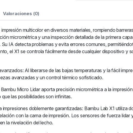
Valoraciones (0)
presión multicolor en diversos materiales, rompiendo barreras 
ración micrométrica y una inspección detallada de la primera capa
. Su IA detecta problemas y evita errores comunes, permitiéndo
to, el X1 se controla fácilmente desde cualquier dispositivo y 
anzados: Al liberarse de las bajas temperaturas y la fácil imp
iezas avanzadas y un control térmico sofisticado.
ambu Micro Lidar aporta precisión micrométrica a la impresión 3D
 que las posibilidades son infinitas.
a impresiones doblemente garantizadas: Bambu Lab X1 utiliza d
n relación con la cama de impresión. Los sensores de fuerza lidar
n la nivelación del lecho.