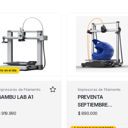
ío en el día
mpresoras de Filamento
Impresoras de Filamento
BAMBU LAB A1
PREVENTA
SEPTIEMBRE
ANYCUBIC KOBRA 3
$
919.990
$
890.000
MAX