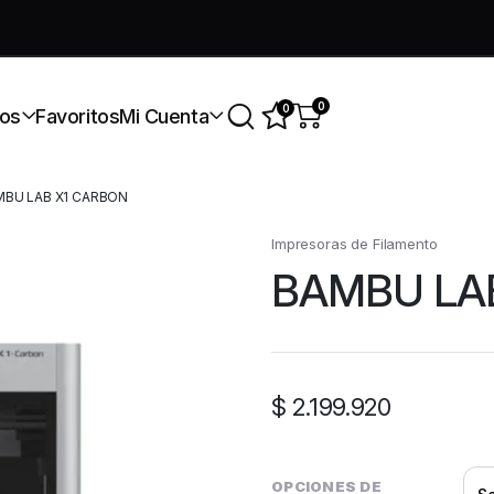
úmate a nuestra comunidad gratis
0
0
os
Favoritos
Mi Cuenta
BU LAB X1 CARBON
Impresoras de Filamento
BAMBU LA
$
2.199.920
OPCIONES DE