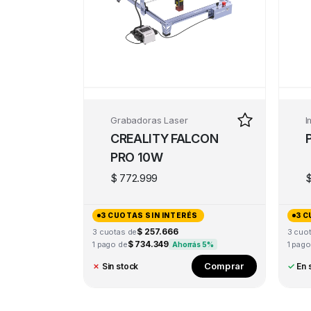
Grabadoras Laser
I
CREALITY FALCON
PRO 10W
$
772.999
3 CUOTAS SIN INTERÉS
3 C
$ 257.666
3 cuotas de
3 cuo
$ 734.349
1 pago de
1 pago
Ahorrás 5%
Comprar
✗
Sin stock
✓
En 