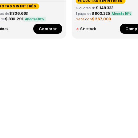
6 CUOTAS SIN INTERÉS
UOTAS SIN INTERÉS
$ 148.333
6 cuotas de
$ 306.663
$ 803.225
tas de
1 pago de
Ahorrás 10%
$ 830.291
$ 267.000
 de
Seña con
Ahorrás 10%
This
Comprar
Compr
stock
✗
Sin stock
product
has
multiple
variants.
The
options
may
be
chosen
on
the
product
page