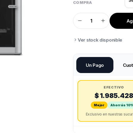
COMPRA
Agr
BAMBU
LAB
X1
CARBON
quantity
Ver stock disponible
Un Pago
Cuo
EFECTIVO
$ 1.985.42
Mejor
Ahorrás 10
Exclusivo en nuestras sucu