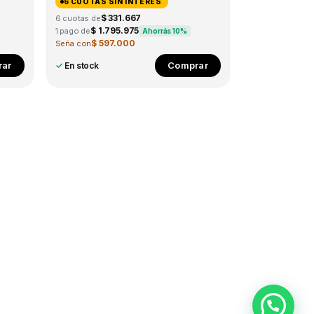
6 CUOTAS SIN INTERÉS
$ 331.667
6 cuotas de
$ 1.795.975
1 pago de
Ahorrás 10%
$ 597.000
Seña con
This
ar
Comprar
✓
En stock
product
has
multiple
variants.
The
options
may
be
chosen
on
the
product
page