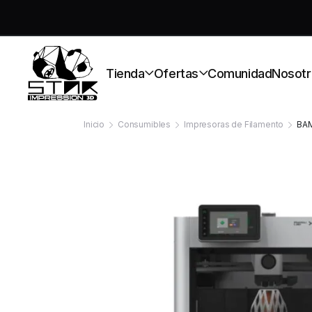
S
Tienda
Ofertas
Comunidad
Nosotr
Inicio
Consumibles
Impresoras de Filamento
BAM