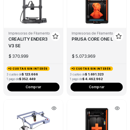
Impresoras de Filamento
Impresoras de Filamento
CREALITY ENDER3
PRUSA CORE ONE L
V3 SE
$
370.999
$
5.073.969
3 CUOTAS SIN INTERÉS
3 CUOTAS SIN INTERÉS
$ 123.666
$ 1.691.323
3 cuotas de
3 cuotas de
$ 352.449
$ 4.462.962
1 pago de
1 pago de
Comprar
Comprar