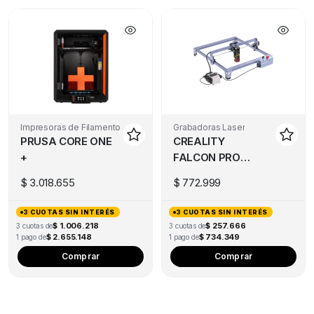
Impresoras de Filamento
Grabadoras Laser
PRUSA CORE ONE
CREALITY
+
FALCON PRO
10W
$
3.018.655
$
772.999
3 CUOTAS SIN INTERÉS
3 CUOTAS SIN INTERÉS
$ 1.006.218
$ 257.666
3 cuotas de
3 cuotas de
$ 2.655.148
$ 734.349
1 pago de
1 pago de
Comprar
Comprar