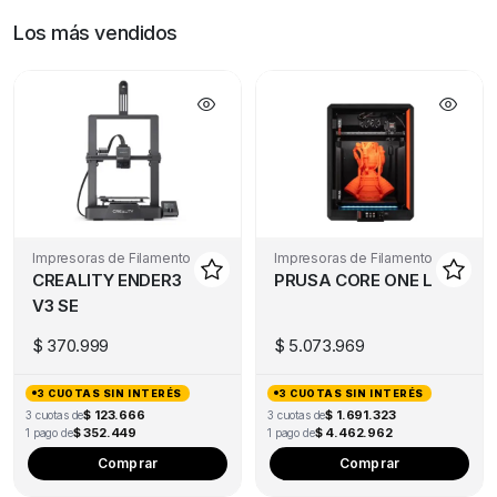
Los más vendidos
Impresoras de Filamento
Impresoras de Filamento
CREALITY ENDER3
PRUSA CORE ONE L
V3 SE
$
370.999
$
5.073.969
3 CUOTAS SIN INTERÉS
3 CUOTAS SIN INTERÉS
$ 123.666
$ 1.691.323
3 cuotas de
3 cuotas de
$ 352.449
$ 4.462.962
1 pago de
1 pago de
Comprar
Comprar