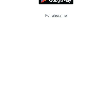
Por ahora no
TIENDA
BUSCAR
CARRITO
FAVORITOS
WHATSAPP
INFORMACIÓN DE CONTACTO
2215760646
2215760646
ventas@starimpression3d.com
SUCURSALES