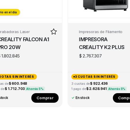
ío en el día
ío en el día
rabadoras Laser
Impresoras de Filamento
CREALITY FALCON A1
IMPRESORA
PRO 20W
CREALITY K2 PLUS
$
1.802.845
$
2.767.307
UOTAS SIN INTERÉS
3 CUOTAS SIN INTERÉS
$ 600.948
$ 922.436
tas de
3 cuotas de
$ 1.712.703
$ 2.628.941
 de
1 pago de
Ahorrás 5%
Ahorrás 5%
Comprar
Compr
stock
✓
En stock