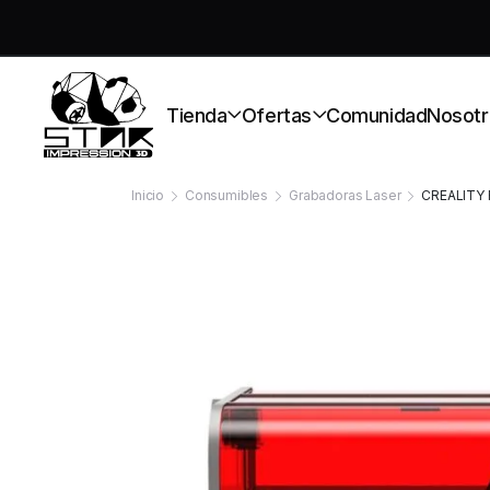
S
Tienda
Ofertas
Comunidad
Nosotr
Inicio
Consumibles
Grabadoras Laser
CREALITY