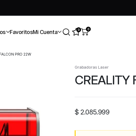
úmate a nuestra comunidad gratis
0
0
os
Favoritos
Mi Cuenta
 FALCON PRO 22W
Grabadoras Laser
CREALITY
$
2.085.999