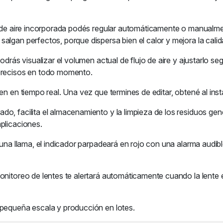
a de aire incorporada podés regular automáticamente o manualment
algan perfectos, porque dispersa bien el calor y mejora la cali
podrás visualizar el volumen actual de flujo de aire y ajustarlo 
 precisos en todo momento.
n en tiempo real. Una vez que termines de editar, obtené al insta
do, facilita el almacenamiento y la limpieza de los residuos ge
plicaciones.
a una llama, el indicador parpadeará en rojo con una alarma audi
onitoreo de lentes te alertará automáticamente cuando la lente e
 pequeña escala y producción en lotes.