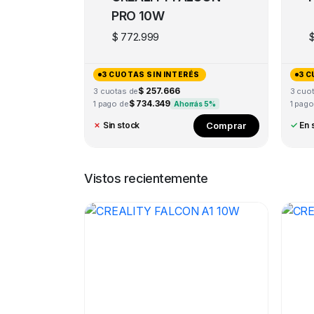
PRO 10W
$
772.999
3 CUOTAS SIN INTERÉS
3 C
$ 257.666
3 cuotas de
3 cuo
$ 734.349
1 pago de
1 pago
Ahorrás 5%
Comprar
✗
Sin stock
✓
En 
Vistos recientemente