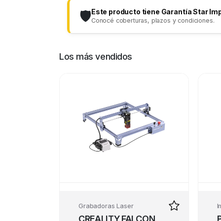
Este producto tiene Garantía Star Im
🛡️
Conocé coberturas, plazos y condiciones.
Los más vendidos
Grabadoras Laser
I
CREALITY FALCON