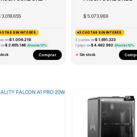
$
3.018.655
$
5.073.969
UOTAS SIN INTERÉS
3 CUOTAS SIN INTERÉS
$ 1.006.218
$ 1.691.323
tas de
3 cuotas de
$ 2.655.148
$ 4.462.962
 de
1 pago de
Ahorrás 12%
Ahorrás 12%
Comprar
Compr
stock
✗
Sin stock