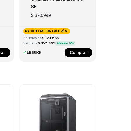
SE
$
370.999
3 CUOTAS SIN INTERÉS
$ 123.666
3 cuotas de
$ 352.449
1 pago de
Ahorrás 5%
ar
Comprar
✓
En stock