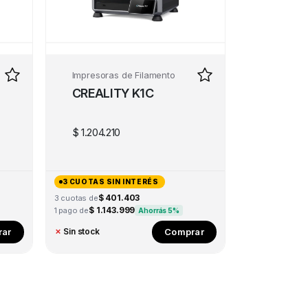
Impresoras de Filamento
CREALITY K1C
$
1.204.210
3 CUOTAS SIN INTERÉS
$ 401.403
3 cuotas de
$ 1.143.999
1 pago de
Ahorrás 5%
ar
Comprar
✗
Sin stock