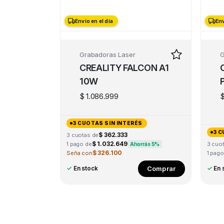
Envío en el día
Envío en el día
Env
Env
Grabadoras Laser
G
CREALITY FALCON A1
10W
$
1.086.999
3 CUOTAS SIN INTERÉS
3 C
$ 362.333
3 cuotas de
$ 1.032.649
1 pago de
3 cuo
Ahorrás 5%
$ 326.100
Seña con
1 pago
This
Comprar
✓
En stock
✓
En 
product
has
multiple
variants.