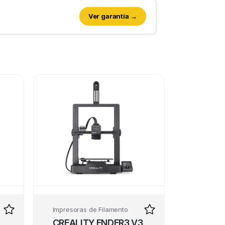
Ver garantía →
Impresoras de Filamento
CREALITY ENDER3 V3