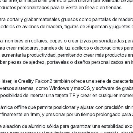
 de arte, la máquina es perfecta para una amplia variedad de ap
oductos personalizados para la venta en línea o en tiendas.
para cortar y grabar materiales gruesos como pantallas de mader
odelos de aviones de madera, figuras de Superman y juguetes de 
ar nombres en collares, copas o crear joyas personalizadas para
para crear máscaras, paneles de luz acrílicos o decoraciones par
 aumentar la productividad, permitiendo crear más productos e
rabar piezas de ajedrez, portavelas o diseños personalizados en
ser, la Creality Falcon2 también ofrece una serie de caracterís
n diversos sistemas, como Windows y macOS, y software de gra
 posibilidad de insertar una tarjeta TF y crear en cualquier momen
ámica offline que permite posicionar y ajustar con precisión s
ar finamente en 1mm, y presionar por un tiempo prolongado para 
e aleación de aluminio sólida para garantizar una estabilidad ex