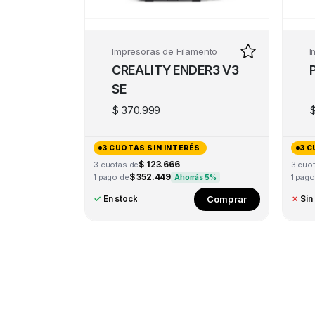
Impresoras de Filamento
I
CREALITY ENDER3 V3
SE
$
370.999
3 CUOTAS SIN INTERÉS
3 C
$ 123.666
3 cuotas de
3 cuo
$ 352.449
1 pago de
1 pago
Ahorrás 5%
Comprar
✓
En stock
✗
Sin