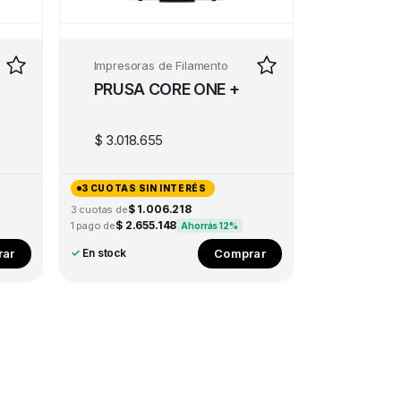
Impresoras de Filamento
PRUSA CORE ONE +
$
3.018.655
3 CUOTAS SIN INTERÉS
$ 1.006.218
3 cuotas de
$ 2.655.148
1 pago de
Ahorrás 12%
ar
Comprar
✓
En stock