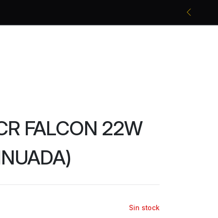
Promociones bancarias y descuentos
 CR FALCON 22W
INUADA)
Sin stock