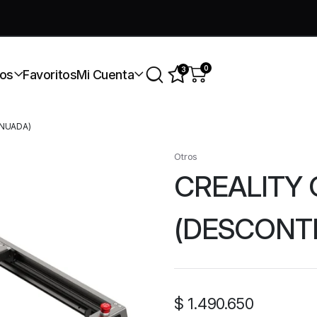
úmate a nuestra comunidad gratis
0
3
os
Favoritos
Mi Cuenta
INUADA)
Otros
CREALITY
(DESCONT
$
1.490.650