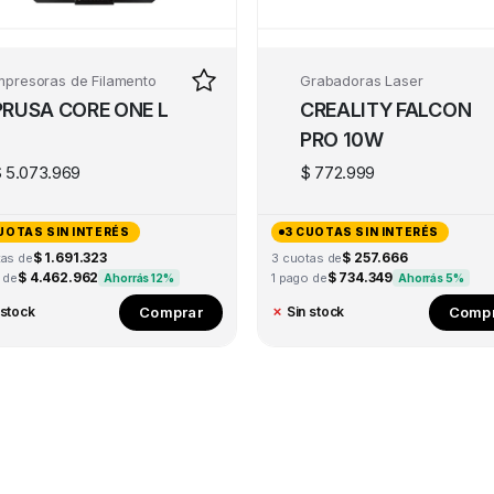
mpresoras de Filamento
Grabadoras Laser
PRUSA CORE ONE L
CREALITY FALCON
PRO 10W
$
5.073.969
$
772.999
UOTAS SIN INTERÉS
3 CUOTAS SIN INTERÉS
$ 1.691.323
$ 257.666
tas de
3 cuotas de
$ 4.462.962
$ 734.349
 de
1 pago de
Ahorrás 12%
Ahorrás 5%
Comprar
Compr
 stock
✗
Sin stock