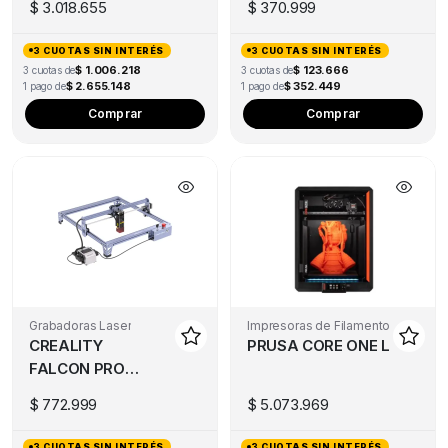
$
3.018.655
$
370.999
3 CUOTAS SIN INTERÉS
3 CUOTAS SIN INTERÉS
$ 1.006.218
$ 123.666
3 cuotas de
3 cuotas de
$ 2.655.148
$ 352.449
1 pago de
1 pago de
Comprar
Comprar
Grabadoras Laser
Impresoras de Filamento
CREALITY
PRUSA CORE ONE L
FALCON PRO
10W
$
772.999
$
5.073.969
3 CUOTAS SIN INTERÉS
3 CUOTAS SIN INTERÉS