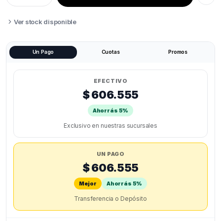
CREALITY
CFS
SISTEMA
Ver stock disponible
MULTICOLOR
quantity
Un Pago
Cuotas
Promos
EFECTIVO
$ 606.555
Ahorrás 5%
Exclusivo en nuestras sucursales
UN PAGO
$ 606.555
Mejor
Ahorrás 5%
Transferencia o Depósito