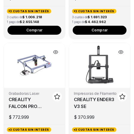
3 CUOTAS SIN INTERÉS
3 CUOTAS SIN INTERÉS
$ 1.006.218
$ 1.691.323
3 cuotas de
3 cuotas de
$ 2.655.148
$ 4.462.962
1 pago de
1 pago de
Comprar
Comprar
Grabadoras Laser
Impresoras de Filamento
CREALITY
CREALITY ENDER3
FALCON PRO
V3 SE
10W
$
772.999
$
370.999
3 CUOTAS SIN INTERÉS
3 CUOTAS SIN INTERÉS