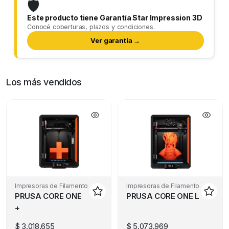
🛡️
Este producto tiene Garantía Star Impression 3D
Conocé coberturas, plazos y condiciones.
Ver garantía →
Los más vendidos
Impresoras de Filamento
Impresoras de Filamento
PRUSA CORE ONE
PRUSA CORE ONE L
+
$
3.018.655
$
5.073.969