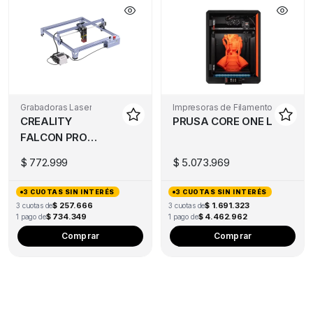
Grabadoras Laser
Impresoras de Filamento
CREALITY
PRUSA CORE ONE L
FALCON PRO
10W
$
772.999
$
5.073.969
3 CUOTAS SIN INTERÉS
3 CUOTAS SIN INTERÉS
$ 257.666
$ 1.691.323
3 cuotas de
3 cuotas de
$ 734.349
$ 4.462.962
1 pago de
1 pago de
Comprar
Comprar