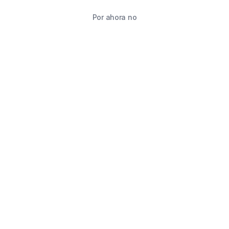
Por ahora no
TIENDA
BUSCAR
CARRITO
FAVORITOS
WHATSAPP
INFORMACIÓN DE CONTACTO
2215760646
2215760646
ventas@starimpression3d.com
SUCURSALES