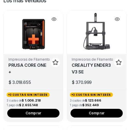
Los más vendidos
Impresoras de Filamento
Impresoras de Filamento
PRUSA CORE ONE
CREALITY ENDER3
+
V3 SE
$
3.018.655
$
370.999
3 CUOTAS SIN INTERÉS
3 CUOTAS SIN INTERÉS
$ 1.006.218
$ 123.666
3 cuotas de
3 cuotas de
$ 2.655.148
$ 352.449
1 pago de
1 pago de
Comprar
Comprar