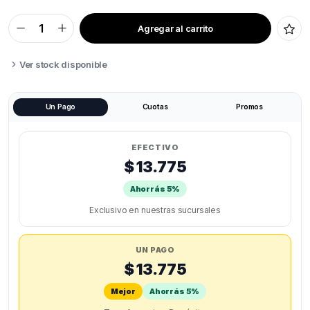
Agregar al carrito
FILAMENTO
LAPIZ
3D
GRILON3
Ver stock disponible
quantity
Un Pago
Cuotas
Promos
EFECTIVO
$ 13.775
Ahorrás 5%
Exclusivo en nuestras sucursales
UN PAGO
$ 13.775
Mejor
Ahorrás 5%