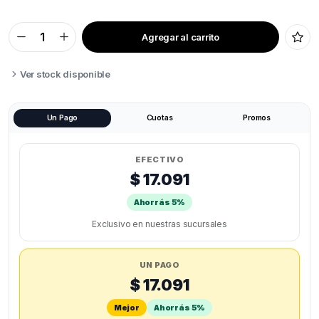
Agregar al carrito
ECOFILA
RECARGA
HELLBOT
PLA
Ver stock disponible
1KG
(SIN
CARRETE)
quantity
Un Pago
Cuotas
Promos
EFECTIVO
$ 17.091
Ahorrás 5%
Exclusivo en nuestras sucursales
UN PAGO
$ 17.091
Mejor
Ahorrás 5%