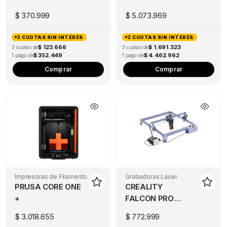
$
370.999
$
5.073.969
3 CUOTAS SIN INTERÉS
3 CUOTAS SIN INTERÉS
$ 123.666
$ 1.691.323
3 cuotas de
3 cuotas de
$ 352.449
$ 4.462.962
1 pago de
1 pago de
Comprar
Comprar
Impresoras de Filamento
Grabadoras Laser
PRUSA CORE ONE
CREALITY
+
FALCON PRO
10W
$
3.018.655
$
772.999