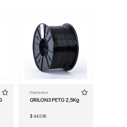
Filamentos
G
GRILON3 PETG 2,5Kg
$
44.536