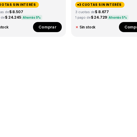
UOTAS SIN INTERÉS
3 CUOTAS SIN INTERÉS
$ 8.507
$ 8.677
tas de
3 cuotas de
$ 24.245
$ 24.729
 de
1 pago de
Ahorrás 5%
Ahorrás 5%
This
Comprar
Compr
stock
✗
Sin stock
product
has
multiple
variants.
The
options
may
be
chosen
on
the
product
page