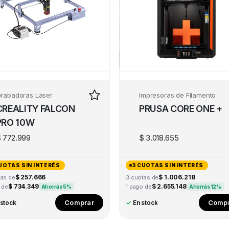
rabadoras Laser
Impresoras de Filamento
CREALITY FALCON
PRUSA CORE ONE +
PRO 10W
$
772.999
$
3.018.655
UOTAS SIN INTERÉS
3 CUOTAS SIN INTERÉS
$ 257.666
$ 1.006.218
tas de
3 cuotas de
$ 734.349
$ 2.655.148
 de
1 pago de
Ahorrás 5%
Ahorrás 12%
Comprar
Compr
 stock
✓
En stock