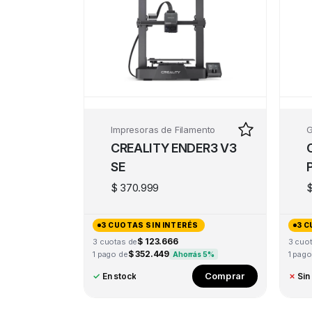
Impresoras de Filamento
G
CREALITY ENDER3 V3
SE
$
370.999
3 CUOTAS SIN INTERÉS
3 C
$ 123.666
3 cuotas de
3 cuo
$ 352.449
1 pago de
1 pago
Ahorrás 5%
Comprar
✓
En stock
✗
Sin