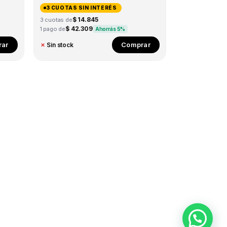
3 CUOTAS SIN INTERÉS
$ 14.845
3 cuotas de
$ 42.309
1 pago de
Ahorrás 5%
ar
Comprar
✗
Sin stock