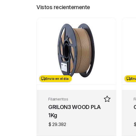
Vistos recientemente
Envío en el día
Env
Filamentos
F
GRILON3 WOOD PLA
1Kg
$
29.382