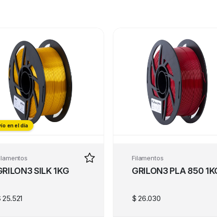
ío en el día
ilamentos
Filamentos
GRILON3 SILK 1KG
GRILON3 PLA 850 1K
$
25.521
$
26.030