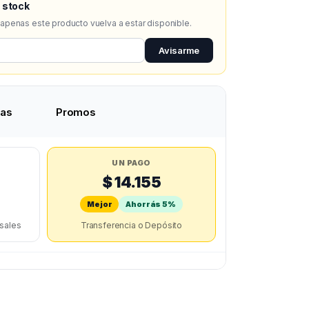
 stock
 apenas este producto vuelva a estar disponible.
Avisarme
tas
Promos
UN PAGO
$ 14.155
Mejor
Ahorrás 5%
rsales
Transferencia o Depósito