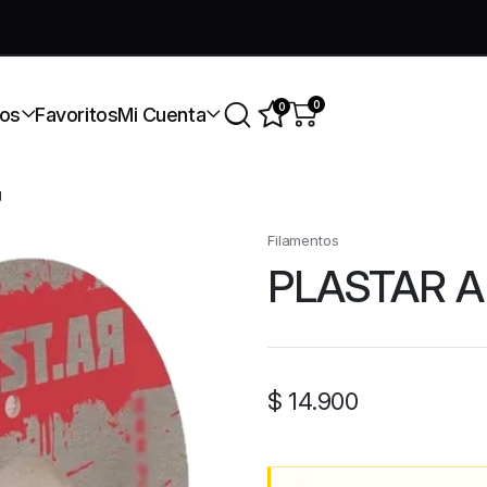
úmate a nuestra comunidad gratis
0
0
os
Favoritos
Mi Cuenta
g
Filamentos
PLASTAR A
$
14.900