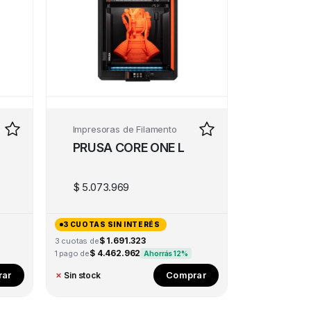
Impresoras de Filamento
PRUSA CORE ONE L
$
5.073.969
3 CUOTAS SIN INTERÉS
$ 1.691.323
3 cuotas de
$ 4.462.962
1 pago de
Ahorrás 12%
ar
Comprar
✗
Sin stock