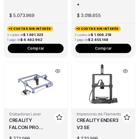
+
$
5.073.969
$
3.018.655
3 CUOTAS SIN INTERÉS
3 CUOTAS SIN INTERÉS
$ 1.691.323
$ 1.006.218
3 cuotas de
3 cuotas de
$ 4.462.962
$ 2.655.148
1 pago de
1 pago de
Comprar
Comprar
Grabadoras Laser
Impresoras de Filamento
CREALITY
CREALITY ENDER3
FALCON PRO
V3 SE
10W
$
772.999
$
370.999