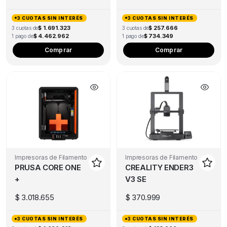
3 CUOTAS SIN INTERÉS
3 CUOTAS SIN INTERÉS
$ 1.691.323
$ 257.666
3 cuotas de
3 cuotas de
$ 4.462.962
$ 734.349
1 pago de
1 pago de
Comprar
Comprar
Impresoras de Filamento
Impresoras de Filamento
PRUSA CORE ONE
CREALITY ENDER3
+
V3 SE
$
3.018.655
$
370.999
3 CUOTAS SIN INTERÉS
3 CUOTAS SIN INTERÉS