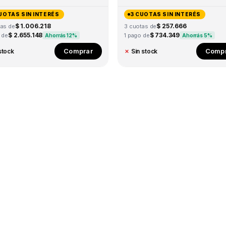
UOTAS SIN INTERÉS
3 CUOTAS SIN INTERÉS
$ 1.006.218
$ 257.666
tas de
3 cuotas de
$ 2.655.148
$ 734.349
 de
1 pago de
Ahorrás 12%
Ahorrás 5%
Comprar
Compr
stock
✗
Sin stock