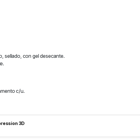
o, sellado, con gel desecante.
e.
lamento c/u.
pression 3D