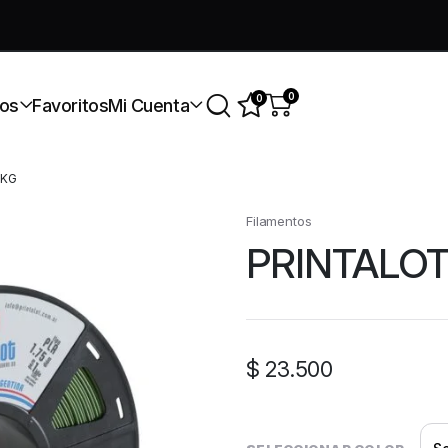
úmate a nuestra comunidad gratis
0
0
os
Favoritos
Mi Cuenta
1KG
Filamentos
PRINTALOT
$
23.500