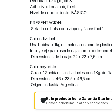
Densidad: 1.24 grs/cm3
Adhesivo: Laca cab, fuerte
Nivel de conocimiento: BÁSICO
PRESENTACION:
Sellado en bolsa con zipper y “abre fácil”.
Caja individual
Una bobina x 1kg de material en carrete plástic
Incluye eje para usar la caja como porta-carret
Dimensiones de la caja: 22 x 22 x 7,5 cm.
Caja mayorista
Caja x 12 unidades individuales con 1Kg. de fi
Dimensiones: 46 x 23,5 x 46,5 cm
Origen: Industria Argentina
Este producto tiene Garantía Star Im
🛡️
Conocé coberturas, plazos y condiciones.