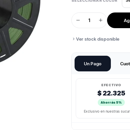
SELECCIONAR COLOR
Agr
PRINTALOT
PLA
1KG
quantity
Ver stock disponible
Un Pago
Cuo
EFECTIVO
$ 22.325
Ahorrás 5%
Exclusivo en nuestras sucu