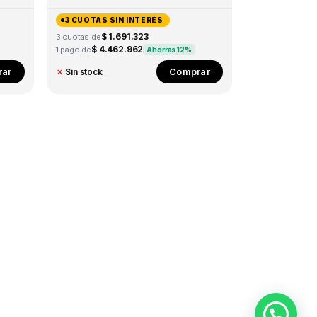
3 CUOTAS SIN INTERÉS
$ 1.691.323
3 cuotas de
$ 4.462.962
1 pago de
Ahorrás 12%
ar
Comprar
✗
Sin stock
🙋‍♂️ Hola