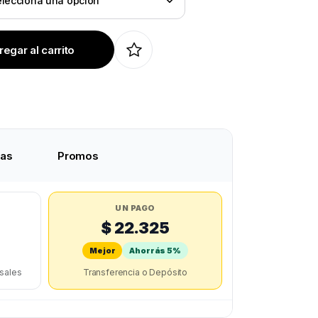
egar al carrito
tas
Promos
UN PAGO
$ 22.325
Mejor
Ahorrás 5%
rsales
Transferencia o Depósito