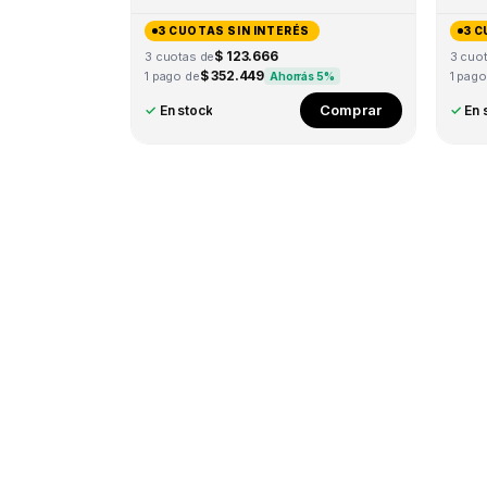
3 CUOTAS SIN INTERÉS
3 C
$ 123.666
3 cuotas de
3 cuo
$ 352.449
1 pago de
1 pago
Ahorrás 5%
Comprar
✓
En stock
✓
En 