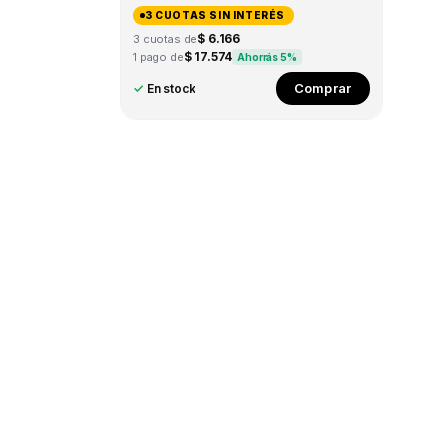
3 CUOTAS SIN INTERÉS
$ 6.166
3 cuotas de
$ 17.574
1 pago de
Ahorrás 5%
This
Comprar
✓
En stock
product
has
multiple
variants.
The
options
may
be
chosen
on
the
product
page