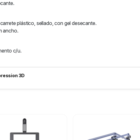
ecante.
carrete plástico, sellado, con gel desecante.
cm ancho.
mento c/u.
pression 3D