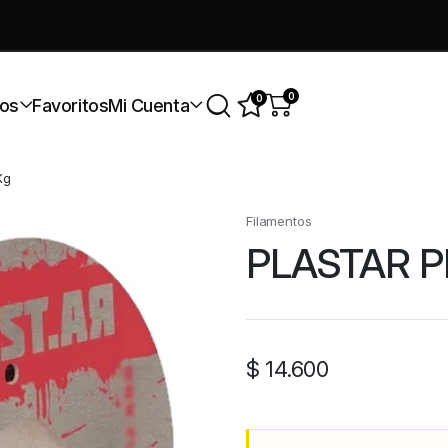
úmate a nuestra comunidad gratis
0
0
os
Favoritos
Mi Cuenta
Kg
Filamentos
PLASTAR P
$
14.600