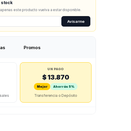
 stock
 apenas este producto vuelva a estar disponible.
Avisarme
tas
Promos
UN PAGO
$ 13.870
Mejor
Ahorrás 5%
rsales
Transferencia o Depósito