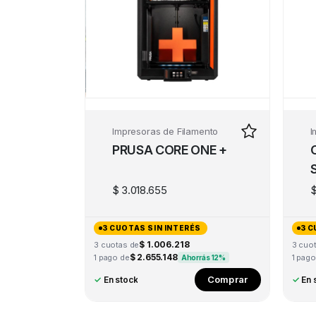
Impresoras de Filamento
I
PRUSA CORE ONE +
$
3.018.655
3 CUOTAS SIN INTERÉS
3 C
$ 1.006.218
3 cuotas de
3 cuo
$ 2.655.148
1 pago de
1 pago
Ahorrás 12%
Comprar
✓
En stock
✓
En 