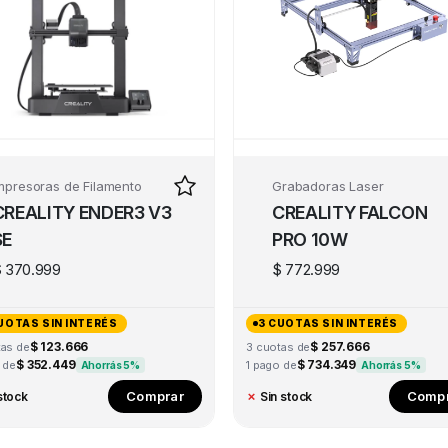
mpresoras de Filamento
Grabadoras Laser
CREALITY ENDER3 V3
CREALITY FALCON
SE
PRO 10W
$
370.999
$
772.999
UOTAS SIN INTERÉS
3 CUOTAS SIN INTERÉS
$ 123.666
$ 257.666
tas de
3 cuotas de
$ 352.449
$ 734.349
 de
1 pago de
Ahorrás 5%
Ahorrás 5%
Comprar
Compr
stock
✗
Sin stock