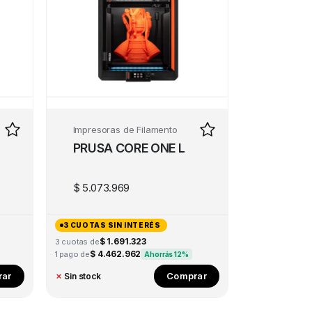
Impresoras de Filamento
PRUSA CORE ONE L
$
5.073.969
3 CUOTAS SIN INTERÉS
$ 1.691.323
3 cuotas de
$ 4.462.962
1 pago de
Ahorrás 12%
ar
Comprar
✗
Sin stock