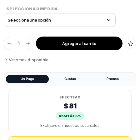
SELECCIONAR MEDIDA
Agregar al carrito
INSERTOS
ROSCADOS
TUERCA
ESTRIADA
Ver stock disponible
ROSCA
M
quantity
Un Pago
Cuotas
Promos
EFECTIVO
$ 81
Ahorrás 5%
Exclusivo en nuestras sucursales