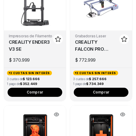
Impresoras de Filamento
Grabadoras Laser
CREALITY ENDER3
CREALITY
V3 SE
FALCON PRO
10W
$
370.999
$
772.999
3 CUOTAS SIN INTERÉS
3 CUOTAS SIN INTERÉS
$ 123.666
$ 257.666
3 cuotas de
3 cuotas de
$ 352.449
$ 734.349
1 pago de
1 pago de
Comprar
Comprar