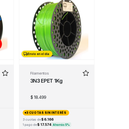
Envío en el día
Filamentos
3N3 EPET 1Kg
$
18.499
3 CUOTAS SIN INTERÉS
$ 6.166
3 cuotas de
$ 17.574
1 pago de
Ahorrás 5%