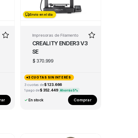
Envío en el día
Envío en el día
Impresoras de Filamento
CREALITY ENDER3 V3
SE
$
370.999
3 CUOTAS SIN INTERÉS
$ 123.666
3 cuotas de
$ 352.449
1 pago de
Ahorrás 5%
ar
Comprar
✓
En stock