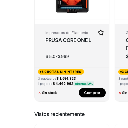
Impresoras de Filamento
G
PRUSA CORE ONE L
$
5.073.969
3 CUOTAS SIN INTERÉS
3 C
$ 1.691.323
3 cuotas de
3 cuo
$ 4.462.962
1 pago de
1 pago
Ahorrás 12%
Comprar
✗
Sin stock
✗
Sin
Vistos recientemente