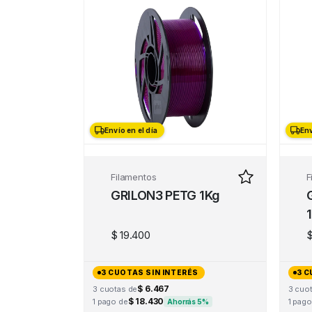
Envío en el día
Env
Filamentos
F
GRILON3 PETG 1Kg
$
19.400
3 CUOTAS SIN INTERÉS
3 C
$ 6.467
3 cuotas de
3 cuo
$ 18.430
1 pago de
1 pago
Ahorrás 5%