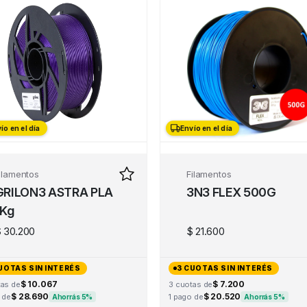
ío en el día
Envío en el día
ilamentos
Filamentos
GRILON3 ASTRA PLA
3N3 FLEX 500G
1Kg
$
30.200
$
21.600
UOTAS SIN INTERÉS
3 CUOTAS SIN INTERÉS
$ 10.067
$ 7.200
tas de
3 cuotas de
$ 28.690
$ 20.520
 de
1 pago de
Ahorrás 5%
Ahorrás 5%