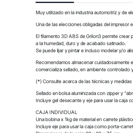
Muy utilizado en la industria automotríz y de
Una de las elecciones obligadas del impresor 
El filamento 3D ABS de Grilon3 permite crear pie
a la humedad, duro y de acabado satinado.
Se puede lijar y pintar e incluso modelar y/o 
Recomendamos almacenar cuidadosamente el fil
comercializa sellado, en ambiente controlado
(*) Consulte acerca de las técnicas y medidas
Sellado en bolsa aluminizada con zipper y “abre
Incluye gel desecante y eje para usar la caja 
CAJA INDIVIDUAL
Una bobina x 1kg de material en carrete plástic
Incluye eje para usar la caja como porta-carret