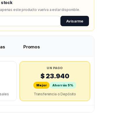
 stock
 apenas este producto vuelva a estar disponible.
Avisarme
tas
Promos
UN PAGO
$ 23.940
Mejor
Ahorrás 5%
rsales
Transferencia o Depósito