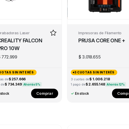
rabadoras Laser
Impresoras de Filamento
CREALITY FALCON
PRUSA CORE ONE +
PRO 10W
$
772.999
$
3.018.655
UOTAS SIN INTERÉS
3 CUOTAS SIN INTERÉS
$ 257.666
$ 1.006.218
tas de
3 cuotas de
$ 734.349
$ 2.655.148
 de
1 pago de
Ahorrás 5%
Ahorrás 12%
Comprar
Compr
 stock
✓
En stock