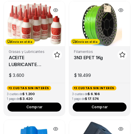
Envío en el día
Envío en el día
Grasas y Lubricantes
Filamentos
ACEITE
3N3 EPET 1Kg
LUBRICANTE
TF3 100ML
$
3.600
$
18.499
PARA
IMPRESORA 3D
3 CUOTAS SIN INTERÉS
3 CUOTAS SIN INTERÉS
$ 1.200
$ 6.166
3 cuotas de
3 cuotas de
$ 3.420
$ 17.574
1 pago de
1 pago de
Thi
Comprar
Comprar
pro
has
mul