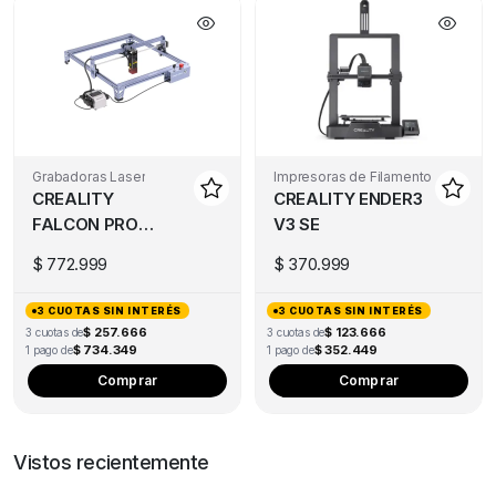
Grabadoras Laser
Impresoras de Filamento
CREALITY
CREALITY ENDER3
FALCON PRO
V3 SE
10W
$
772.999
$
370.999
3 CUOTAS SIN INTERÉS
3 CUOTAS SIN INTERÉS
$ 257.666
$ 123.666
3 cuotas de
3 cuotas de
$ 734.349
$ 352.449
1 pago de
1 pago de
Comprar
Comprar
Vistos recientemente