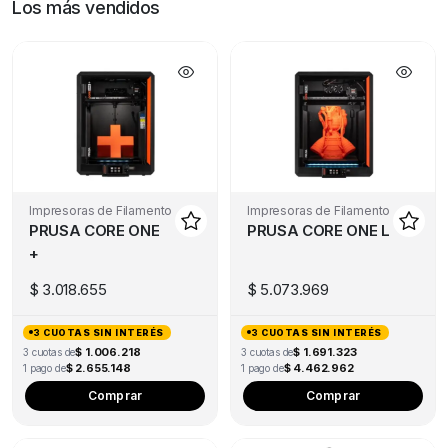
Los más vendidos
Impresoras de Filamento
Impresoras de Filamento
PRUSA CORE ONE
PRUSA CORE ONE L
+
$
3.018.655
$
5.073.969
3 CUOTAS SIN INTERÉS
3 CUOTAS SIN INTERÉS
$ 1.006.218
$ 1.691.323
3 cuotas de
3 cuotas de
$ 2.655.148
$ 4.462.962
1 pago de
1 pago de
Comprar
Comprar