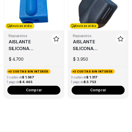
var
Th
opt
ma
Envío en el día
Envío en el día
be
ch
Repuestos
Repuestos
AISLANTE
AISLANTE
on
SILICONA
SILICONA
the
BLOQUE
BLOQUE
pro
$
4.700
$
3.950
CALEFACTOR
CALEFACTOR
pa
ARTILLERY X1
AD5X
3 CUOTAS SIN INTERÉS
3 CUOTAS SIN INTERÉS
– X2
$ 1.567
$ 1.317
3 cuotas de
3 cuotas de
$ 4.465
$ 3.753
1 pago de
1 pago de
Comprar
Comprar