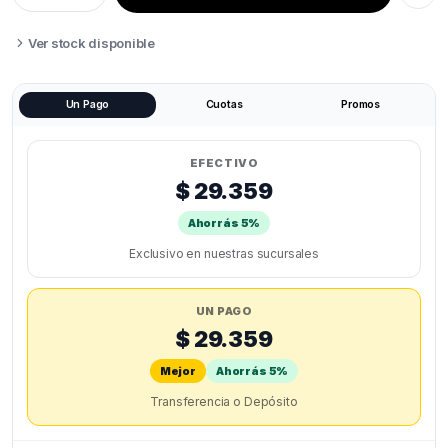
HELLBOT
PLA
SILK
Ver stock disponible
1KG
quantity
Un Pago
Cuotas
Promos
EFECTIVO
$ 29.359
Ahorrás 5%
Exclusivo en nuestras sucursales
UN PAGO
$ 29.359
Mejor
Ahorrás 5%
Transferencia o Depósito