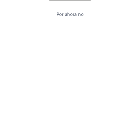
Por ahora no
TIENDA
BUSCAR
CARRITO
FAVORITOS
WHATSAPP
INFORMACIÓN DE CONTACTO
2215760646
2215760646
ventas@starimpression3d.com
SUCURSALES