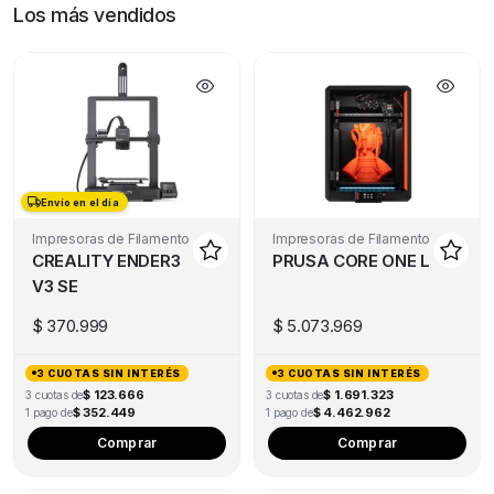
Los más vendidos
Envío en el día
Envío en el día
Impresoras de Filamento
Impresoras de Filamento
CREALITY ENDER3
PRUSA CORE ONE L
V3 SE
$
370.999
$
5.073.969
3 CUOTAS SIN INTERÉS
3 CUOTAS SIN INTERÉS
$ 123.666
$ 1.691.323
3 cuotas de
3 cuotas de
$ 352.449
$ 4.462.962
1 pago de
1 pago de
Comprar
Comprar