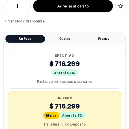
Agregar al carrito
CREALITY
K2
SE
quantity
Ver stock disponible
Un Pago
Cuotas
Promos
EFECTIVO
$ 716.299
Ahorrás 5%
Exclusivo en nuestras sucursales
UN PAGO
$ 716.299
Mejor
Ahorrás 5%
Transferencia o Depósito