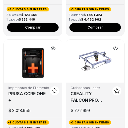
3 CUOTAS SIN INTERÉS
3 CUOTAS SIN INTERÉS
$ 123.666
$ 1.691.323
3 cuotas de
3 cuotas de
$ 352.449
$ 4.462.962
1 pago de
1 pago de
Comprar
Comprar
Impresoras de Filamento
Grabadoras Laser
PRUSA CORE ONE
CREALITY
+
FALCON PRO
10W
$
3.018.655
$
772.999
3 CUOTAS SIN INTERÉS
3 CUOTAS SIN INTERÉS