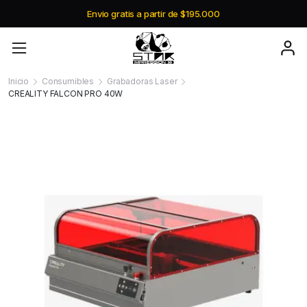
Envio gratis a partir de $195.000
Inicio
Consumibles
Grabadoras Laser
CREALITY FALCON PRO 40W