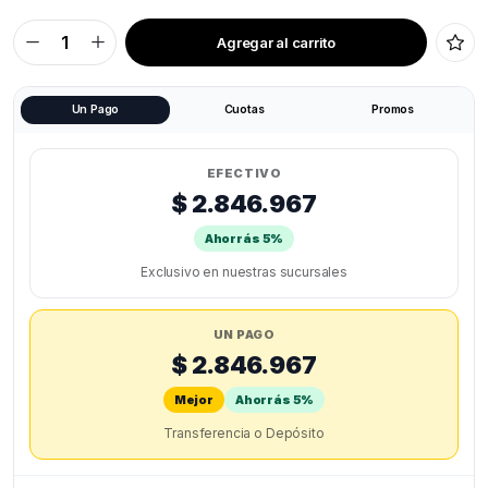
Agregar al carrito
CREALITY
FALCON
PRO
40W
quantity
Un Pago
Cuotas
Promos
EFECTIVO
$ 2.846.967
Ahorrás 5%
Exclusivo en nuestras sucursales
UN PAGO
$ 2.846.967
Mejor
Ahorrás 5%
Transferencia o Depósito