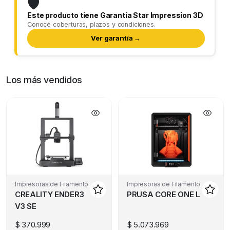
🛡️
Este producto tiene Garantía Star Impression 3D
Conocé coberturas, plazos y condiciones.
Ver garantía →
Los más vendidos
Impresoras de Filamento
Impresoras de Filamento
CREALITY ENDER3
PRUSA CORE ONE L
V3 SE
$
370.999
$
5.073.969