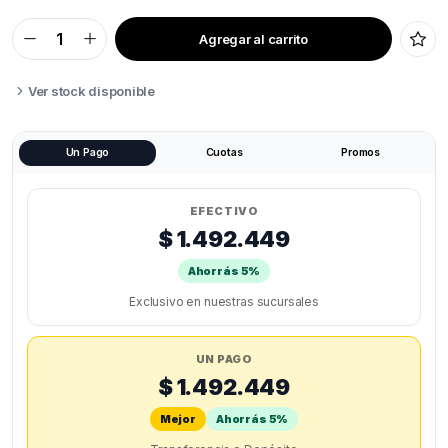
Agregar al carrito
CREALITY
ENDER5
MAX
quantity
Ver stock disponible
Un Pago
Cuotas
Promos
EFECTIVO
$ 1.492.449
Ahorrás 5%
Exclusivo en nuestras sucursales
UN PAGO
$ 1.492.449
Mejor
Ahorrás 5%