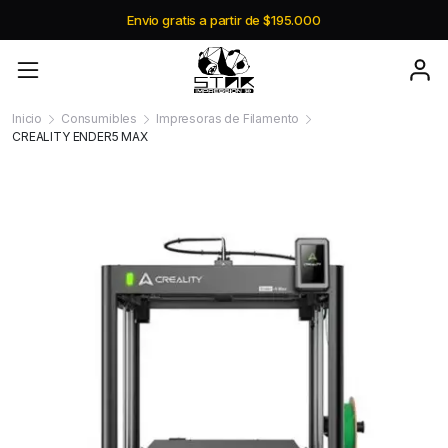
Envio gratis a partir de $195.000
Inicio
Consumibles
Impresoras de Filamento
CREALITY ENDER5 MAX