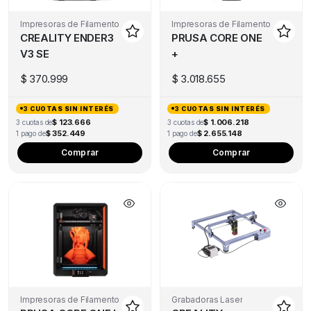
Impresoras de Filamento
Impresoras de Filamento
CREALITY ENDER3
PRUSA CORE ONE
V3 SE
+
$
370.999
$
3.018.655
3 CUOTAS SIN INTERÉS
3 CUOTAS SIN INTERÉS
$ 123.666
$ 1.006.218
3 cuotas de
3 cuotas de
$ 352.449
$ 2.655.148
1 pago de
1 pago de
Comprar
Comprar
Impresoras de Filamento
Grabadoras Laser