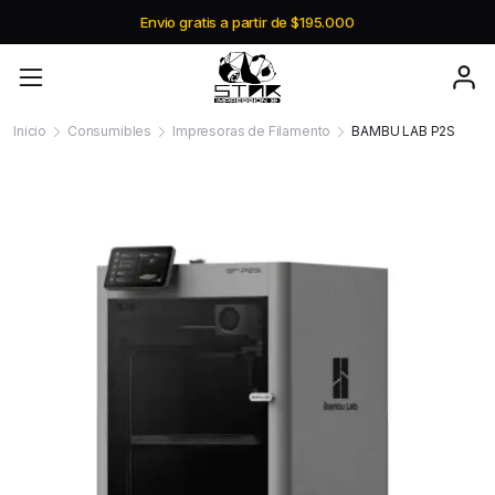
Envio gratis a partir de $195.000
Inicio
Consumibles
Impresoras de Filamento
BAMBU LAB P2S