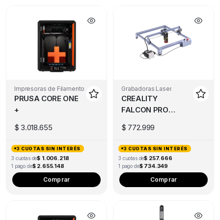
Impresoras de Filamento
Grabadoras Laser
PRUSA CORE ONE
CREALITY
+
FALCON PRO
10W
$
3.018.655
$
772.999
3 CUOTAS SIN INTERÉS
3 CUOTAS SIN INTERÉS
$ 1.006.218
$ 257.666
3 cuotas de
3 cuotas de
$ 2.655.148
$ 734.349
1 pago de
1 pago de
Comprar
Comprar