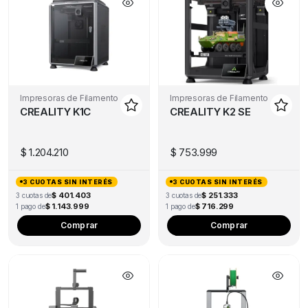
Impresoras de Filamento
Impresoras de Filamento
CREALITY K1C
CREALITY K2 SE
$
1.204.210
$
753.999
3 CUOTAS SIN INTERÉS
3 CUOTAS SIN INTERÉS
$ 401.403
$ 251.333
3 cuotas de
3 cuotas de
$ 1.143.999
$ 716.299
1 pago de
1 pago de
Comprar
Comprar