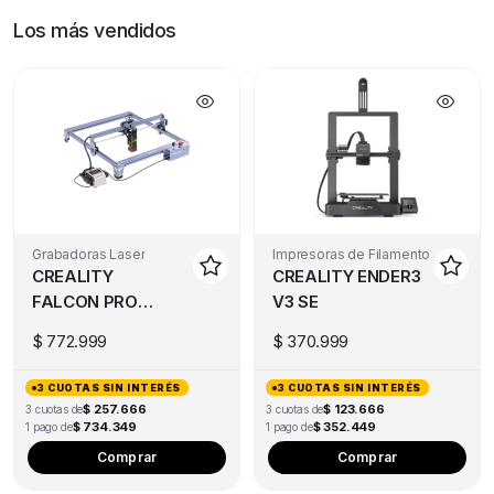
Los más vendidos
Grabadoras Laser
Impresoras de Filamento
CREALITY
CREALITY ENDER3
FALCON PRO
V3 SE
10W
$
772.999
$
370.999
3 CUOTAS SIN INTERÉS
3 CUOTAS SIN INTERÉS
$ 257.666
$ 123.666
3 cuotas de
3 cuotas de
$ 734.349
$ 352.449
1 pago de
1 pago de
Comprar
Comprar