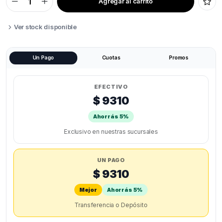
Agregar al carrito
ALICATE
DE
CORTE
PLANO
Ver stock disponible
quantity
Un Pago
Cuotas
Promos
EFECTIVO
$ 9310
Ahorrás 5%
Exclusivo en nuestras sucursales
UN PAGO
$ 9310
Mejor
Ahorrás 5%
Transferencia o Depósito