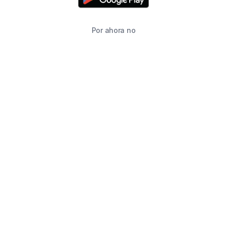
Por ahora no
TIENDA
BUSCAR
CARRITO
FAVORITOS
WHATSAPP
INFORMACIÓN DE CONTACTO
2215760646
2215760646
ventas@starimpression3d.com
SUCURSALES